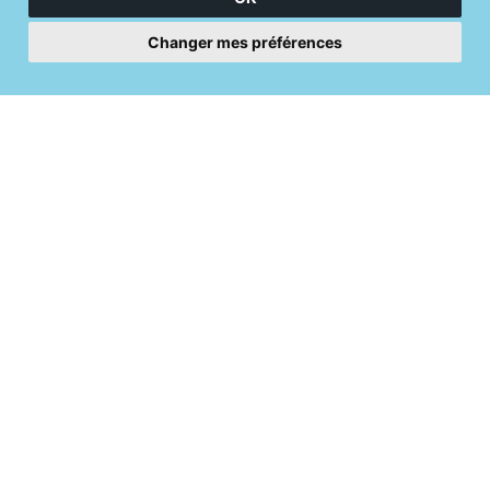
Changer mes préférences
Formations, évenements, rencontres
inscrivez-vous !
CGU et la Politique de Confidentialité