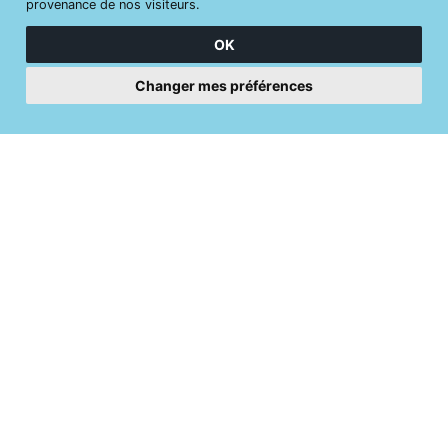
provenance de nos visiteurs.
OK
Changer mes préférences
Formations, évenements, rencontres
inscrivez-vous !
CGU et la Politique de Confidentialité